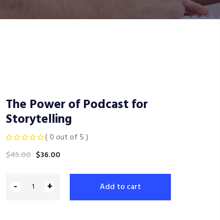
The Power of Podcast for
Storytelling
( 0 out of 5 )
$
45.00
$
36.00
-
+
Add to cart