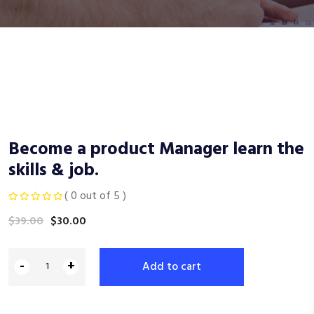
Become a product Manager learn the
skills & job.
( 0 out of 5 )
$
39.00
$
30.00
-
+
Add to cart